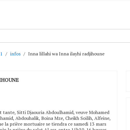
1
infos
Inna lillahi wa Inna ilayhi radjihoune
JIHOUNE
 et tante, Sitti Djaouria Abdoulhamid, veuve Mohamed
mid, Abdouhalik, Boina Mze, Cheikh Soilih, Alfeine,
ue la prière mortuaire se tiendra ce samedi 13 mars
s la prière du salat Al asr, entre 15h30-16 heures.