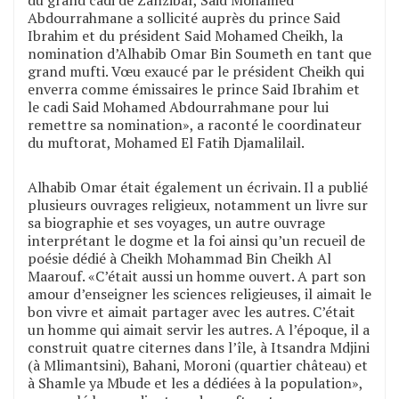
du grand cadi de Zanzibar, Said Mohamed
Abdourrahmane a sollicité auprès du prince Said
Ibrahim et du président Said Mohamed Cheikh, la
nomination d’Alhabib Omar Bin Soumeth en tant que
grand mufti. Vœu exaucé par le président Cheikh qui
enverra comme émissaires le prince Said Ibrahim et
le cadi Said Mohamed Abdourrahmane pour lui
remettre sa nomination», a raconté le coordinateur
du muftorat, Mohamed El Fatih Djamalilail.
Alhabib Omar était également un écrivain. Il a publié
plusieurs ouvrages religieux, notamment un livre sur
sa biographie et ses voyages, un autre ouvrage
interprétant le dogme et la foi ainsi qu’un recueil de
poésie dédié à Cheikh Mohammad Bin Cheikh Al
Maarouf. «C’était aussi un homme ouvert. A part son
amour d’enseigner les sciences religieuses, il aimait le
bon vivre et aimait partager avec les autres. C’était
un homme qui aimait servir les autres. A l’époque, il a
construit quatre citernes dans l’île, à Itsandra Mdjini
(à Mlimantsini), Bahani, Moroni (quartier château) et
à Shamle ya Mbude et les a dédiées à la population»,