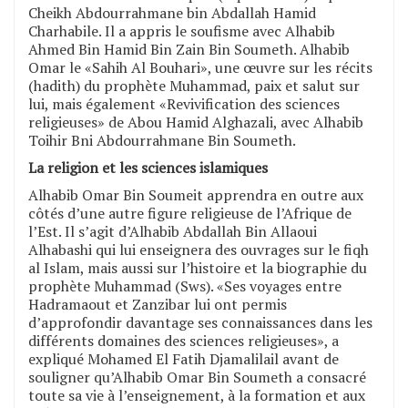
Cheikh Abdourrahmane bin Abdallah Hamid
Charhabile. Il a appris le soufisme avec Alhabib
Ahmed Bin Hamid Bin Zain Bin Soumeth. Alhabib
Omar le «Sahih Al Bouhari», une œuvre sur les récits
(hadith) du prophète Muhammad, paix et salut sur
lui, mais également «Revivification des sciences
religieuses» de Abou Hamid Alghazali, avec Alhabib
Toihir Bni Abdourrahmane Bin Soumeth.
La religion et les sciences islamiques
Alhabib Omar Bin Soumeit apprendra en outre aux
côtés d’une autre figure religieuse de l’Afrique de
l’Est. Il s’agit d’Alhabib Abdallah Bin Allaoui
Alhabashi qui lui enseignera des ouvrages sur le fiqh
al Islam, mais aussi sur l’histoire et la biographie du
prophète Muhammad (Sws). «Ses voyages entre
Hadramaout et Zanzibar lui ont permis
d’approfondir davantage ses connaissances dans les
différents domaines des sciences religieuses», a
expliqué Mohamed El Fatih Djamalilail avant de
souligner qu’Alhabib Omar Bin Soumeth a consacré
toute sa vie à l’enseignement, à la formation et aux