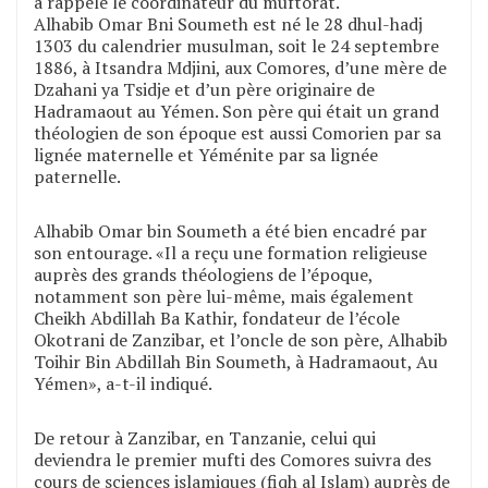
a rappelé le coordinateur du muftorat.
Alhabib Omar Bni Soumeth est né le 28 dhul-hadj
1303 du calendrier musulman, soit le 24 septembre
1886, à Itsandra Mdjini, aux Comores, d’une mère de
Dzahani ya Tsidje et d’un père originaire de
Hadramaout au Yémen. Son père qui était un grand
théologien de son époque est aussi Comorien par sa
lignée maternelle et Yéménite par sa lignée
paternelle.
Alhabib Omar bin Soumeth a été bien encadré par
son entourage. «Il a reçu une formation religieuse
auprès des grands théologiens de l’époque,
notamment son père lui-même, mais également
Cheikh Abdillah Ba Kathir, fondateur de l’école
Okotrani de Zanzibar, et l’oncle de son père, Alhabib
Toihir Bin Abdillah Bin Soumeth, à Hadramaout, Au
Yémen», a-t-il indiqué.
De retour à Zanzibar, en Tanzanie, celui qui
deviendra le premier mufti des Comores suivra des
cours de sciences islamiques (fiqh al Islam) auprès de