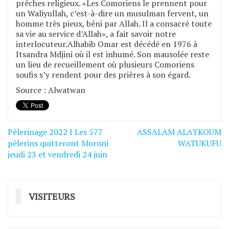
prêches religieux. «Les Comoriens le prennent pour
un Waliyullah, c’est-à-dire un musulman fervent, un
homme très pieux, béni par Allah. Il a consacré toute
sa vie au service d’Allah», a fait savoir notre
interlocuteur.Alhabib Omar est décédé en 1976 à
Itsandra Mdjini où il est inhumé. Son mausolée reste
un lieu de recueillement où plusieurs Comoriens
soufis s’y rendent pour des prières à son égard.
Source : Alwatwan
Pèlerinage 2022 I Les 577
ASSALAM ALAYKOUM
Navigation
pèlerins quitteront Moroni
WATUKUFU
de
jeudi 23 et vendredi 24 juin
l’article
VISITEURS