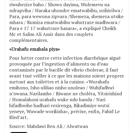
riwuhezize baho / Showo dayima, Wulemevu na
ndrapviha / Haraka uhondre ematwabibu, uzihirilwa /
Para, para wewona zipvara /Shemeza, shemeza utsike
mhara / Rumiza ematwabibu wahutraze madhwara /
Para e 17 17 wahutraze hasara», a expliqué Cheikh
Mc et Salim Ali Amir dans des couplets
complémentaires.
«Urahafu emahala piya»
Pour lutter contre cette infection diarrhéique aiguë
provoquée par l’ingestion d’aliments ou d’eau
contaminés par le bacille dit vibrio cholerae, il faut
avant tout veiller à ce que les maisons soient propres
surtout aux toilettes et à la cuisine. «Wurahafu
emihono, Isho uliliao nisho unoleao / Wuhifadhwi
n’owana. Narilamhe / Riwane ne choléra, Yitsirishind
/ Homalahoni urahafu wuke ndo handa / Nari
hifadhwihe hadhari rezirenga, Rikadimiye wutsi
yeneye, Wuwade worikisha», précise, enfin, Fahid Le
Bled’art.
Source: Mahdawi Ben Ali / Alwatwan