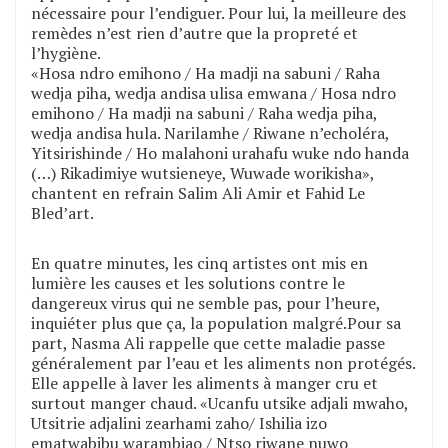
nécessaire pour l’endiguer. Pour lui, la meilleure des
remèdes n’est rien d’autre que la propreté et
l’hygiène.
«Hosa ndro emihono / Ha madji na sabuni / Raha
wedja piha, wedja andisa ulisa emwana / Hosa ndro
emihono / Ha madji na sabuni / Raha wedja piha,
wedja andisa hula. Narilamhe / Riwane n’echoléra,
Yitsirishinde / Ho malahoni urahafu wuke ndo handa
(…) Rikadimiye wutsieneye, Wuwade worikisha»,
chantent en refrain Salim Ali Amir et Fahid Le
Bled’art.
En quatre minutes, les cinq artistes ont mis en
lumière les causes et les solutions contre le
dangereux virus qui ne semble pas, pour l’heure,
inquiéter plus que ça, la population malgré.Pour sa
part, Nasma Ali rappelle que cette maladie passe
généralement par l’eau et les aliments non protégés.
Elle appelle à laver les aliments à manger cru et
surtout manger chaud. «Ucanfu utsike adjali mwaho,
Utsitrie adjalini zearhami zaho/ Ishilia izo
ematwabibu warambiao / Ntso riwane nuwo