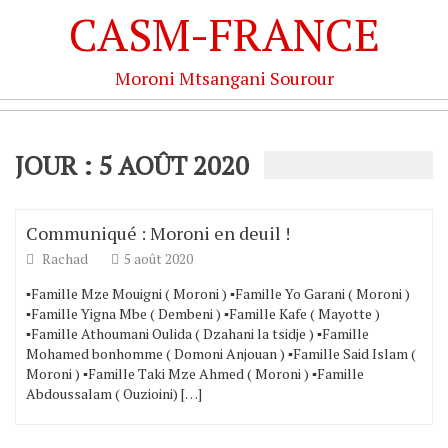
CASM-FRANCE
Moroni Mtsangani Sourour
JOUR : 5 AOÛT 2020
Communiqué : Moroni en deuil !
Rachad
5 août 2020
▪️Famille Mze Mouigni ( Moroni ) ▪️Famille Yo Garani ( Moroni )
▪️Famille Yigna Mbe ( Dembeni ) ▪️Famille Kafe ( Mayotte )
▪️Famille Athoumani Oulida ( Dzahani la tsidje ) ▪️Famille
Mohamed bonhomme ( Domoni Anjouan ) ▪️Famille Said Islam (
Moroni ) ▪️Famille Taki Mze Ahmed ( Moroni ) ▪️Famille
Abdoussalam ( Ouzioini) […]