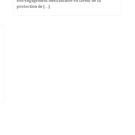
son engagement inébranlable en faveur de la
protection de […]