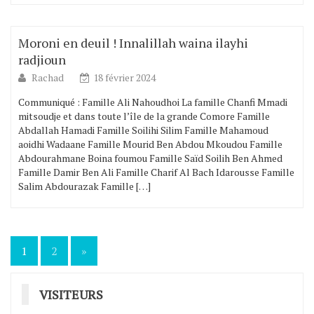
Moroni en deuil ! Innalillah waina ilayhi
radjioun
Rachad
18 février 2024
Communiqué : Famille Ali Nahoudhoi La famille Chanfi Mmadi
mitsoudje et dans toute l’île de la grande Comore Famille
Abdallah Hamadi Famille Soilihi Silim Famille Mahamoud
aoidhi Wadaane Famille Mourid Ben Abdou Mkoudou Famille
Abdourahmane Boina foumou Famille Saïd Soilih Ben Ahmed
Famille Damir Ben Ali Famille Charif Al Bach Idarousse Famille
Salim Abdourazak Famille […]
1
2
»
Navigation
des
VISITEURS