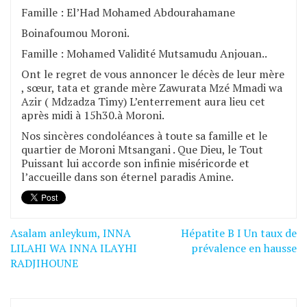
Famille : El’Had Mohamed Abdourahamane
Boinafoumou Moroni.
Famille : Mohamed Validité Mutsamudu Anjouan..
Ont le regret de vous annoncer le décès de leur mère
, sœur, tata et grande mère Zawurata Mzé Mmadi wa
Azir ( Mdzadza Timy) L’enterrement aura lieu cet
après midi à 15h30.à Moroni.
Nos sincères condoléances à toute sa famille et le
quartier de Moroni Mtsangani . Que Dieu, le Tout
Puissant lui accorde son infinie miséricorde et
l’accueille dans son éternel paradis Amine.
Asalam anleykum, INNA
Hépatite B I Un taux de
Navigation
LILAHI WA INNA ILAYHI
prévalence en hausse
de
RADJIHOUNE
l’article