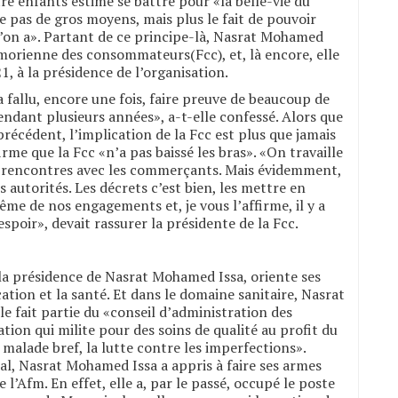
re enfants estime se battre pour «la belle-vie du
 pas de gros moyens, mais plus le fait de pouvoir
’on a». Partant de ce principe-là, Nasrat Mohamed
omorienne des consommateurs(Fcc), et, là encore, elle
1, à la présidence de l’organisation.
a fallu, encore une fois, faire preuve de beaucoup de
pendant plusieurs années», a-t-elle confessé. Alors que
précédent, l’implication de la Fcc est plus que jamais
irme que la Fcc «n’a pas baissé les bras». «On travaille
es rencontres avec les commerçants. Mais évidemment,
s autorités. Les décrets c’est bien, les mettre en
même de nos engagements et, je vous l’affirme, il y a
spoir», devait rassurer la présidente de la Fcc.
s la présidence de Nasrat Mohamed Issa, oriente ses
cation et la santé. Et dans le domaine sanitaire, Nasrat
le fait partie du «conseil d’administration des
ion qui milite pour des soins de qualité au profit du
malade bref, la lutte contre les imperfections».
nal, Nasrat Mohamed Issa a appris à faire ses armes
e l’Afm. En effet, elle a, par le passé, occupé le poste