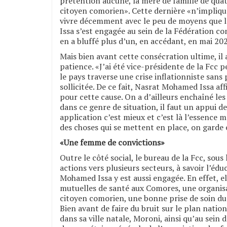
prétention aucune, la mère de famille de quat
citoyen comorien». Cette dernière «n’implique
vivre décemment avec le peu de moyens que l
Issa s’est engagée au sein de la Fédération c
en a bluffé plus d’un, en accédant, en mai 202
Mais bien avant cette consécration ultime, il 
patience. «J’ai été vice-présidente de la Fcc 
le pays traverse une crise inflationniste sans 
sollicitée. De ce fait, Nasrat Mohamed Issa aff
pour cette cause. On a d’ailleurs enchaîné l
dans ce genre de situation, il faut un appui de
application c’est mieux et c’est là l’essence 
des choses qui se mettent en place, on garde e
«Une femme de convictions»
Outre le côté social, le bureau de la Fcc, sou
actions vers plusieurs secteurs, à savoir l’édu
Mohamed Issa y est aussi engagée. En effet, el
mutuelles de santé aux Comores, une organisat
citoyen comorien, une bonne prise de soin du 
Bien avant de faire du bruit sur le plan natio
dans sa ville natale, Moroni, ainsi qu’au sein d