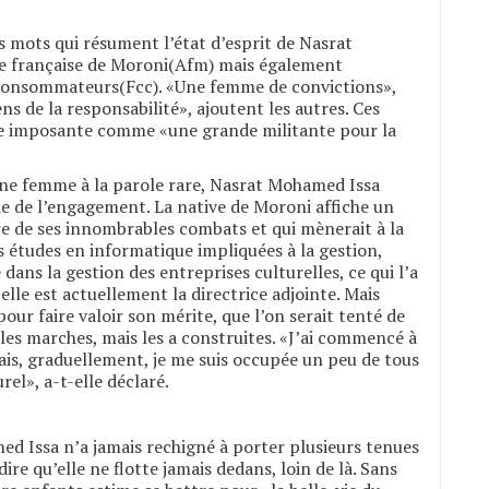
es mots qui résument l’état d’esprit de Nasrat
nce française de Moroni(Afm) mais également
 consommateurs(Fcc). «Une femme de convictions»,
ens de la responsabilité», ajoutent les autres. Ces
re imposante comme «une grande militante pour la
’une femme à la parole rare, Nasrat Mohamed Issa
ie de l’engagement. La native de Moroni affiche un
re de ses innombrables combats et qui mènerait à la
s études en informatique impliquées à la gestion,
dans la gestion des entreprises culturelles, ce qui l’a
elle est actuellement la directrice adjointe. Mais
 pour faire valoir son mérite, que l’on serait tenté de
es marches, mais les a construites. «J’ai commencé à
ais, graduellement, je me suis occupée un peu de tous
rel», a-t-elle déclaré.
d Issa n’a jamais rechigné à porter plusieurs tenues
 dire qu’elle ne flotte jamais dedans, loin de là. Sans