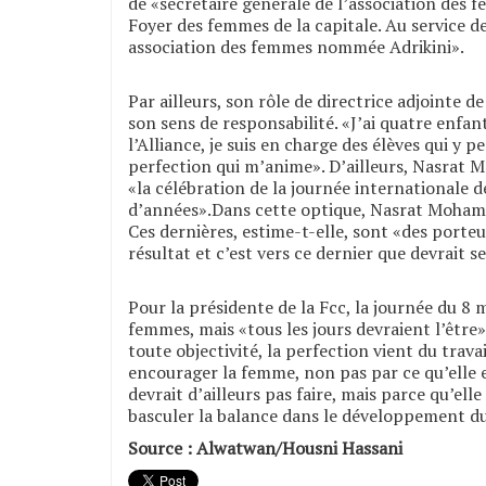
de «secrétaire générale de l’association des f
Foyer des femmes de la capitale. Au service d
association des femmes nommée Adrikini».
Par ailleurs, son rôle de directrice adjointe de
son sens de responsabilité. «J’ai quatre enfant
l’Alliance, je suis en charge des élèves qui y p
perfection qui m’anime». D’ailleurs, Nasrat Mo
«la célébration de la journée internationale de
d’années».Dans cette optique, Nasrat Mohame
Ces dernières, estime-t-elle, sont «des porteu
résultat et c’est vers ce dernier que devrait se
Pour la présidente de la Fcc, la journée du 8 m
femmes, mais «tous les jours devraient l’être»
toute objectivité, la perfection vient du trav
encourager la femme, non pas par ce qu’elle e
devrait d’ailleurs pas faire, mais parce qu’ell
basculer la balance dans le développement du 
Source : Alwatwan/Housni Hassani