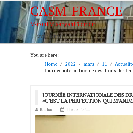
CASM-FRANCE
Moroni Mtsangani Sourour
ADD A MENU
You are here:
Home
2022
mars
11
Actuali
Journée internationale des droits des fe
JOURNÉE INTERNATIONALE DES DR
«C’EST LA PERFECTION QUI M’ANIM
Rachad
11 mars 2022