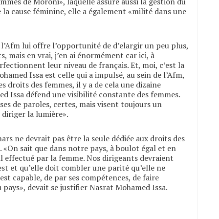
emmes de Moroni», laquelle assure aussi la gestion du
e la cause féminine, elle a également «milité dans une
 l’Afm lui offre l’opportunité de d’elargir un peu plus,
s, mais en vrai, j’en ai énormément car ici, à
erfectionnent leur niveau de français. Et, moi, c’est la
hamed Issa est celle qui a impulsé, au sein de l’Afm,
s droits des femmes, il y a de cela une dizaine
d Issa défend une visibilité constante des femmes.
ses de paroles, certes, mais visent toujours un
 diriger la lumière».
ars ne devrait pas être la seule dédiée aux droits des
. «On sait que dans notre pays, à boulot égal et en
ail effectué par la femme. Nos dirigeants devraient
st et qu’elle doit combler une parité qu’elle ne
e est capable, de par ses compétences, de faire
pays», devait se justifier Nasrat Mohamed Issa.