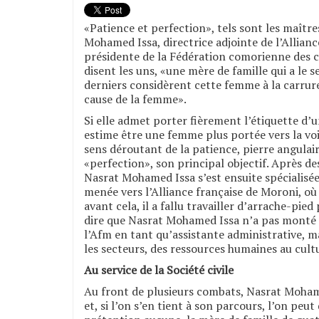
«Patience et perfection», tels sont les maîtr
Mohamed Issa, directrice adjointe de l’Allia
présidente de la Fédération comorienne des
disent les uns, «une mère de famille qui a le s
derniers considèrent cette femme à la carru
cause de la femme».
Si elle admet porter fièrement l’étiquette d
estime être une femme plus portée vers la vo
sens déroutant de la patience, pierre angulai
«perfection», son principal objectif. Après de
Nasrat Mohamed Issa s’est ensuite spécialisée 
menée vers l’Alliance française de Moroni, où 
avant cela, il a fallu travailler d’arrache-pied
dire que Nasrat Mohamed Issa n’a pas monté l
l’Afm en tant qu’assistante administrative, m
les secteurs, des ressources humaines au cultu
Au service de la Société civile
Au front de plusieurs combats, Nasrat Mohame
et, si l’on s’en tient à son parcours, l’on peut