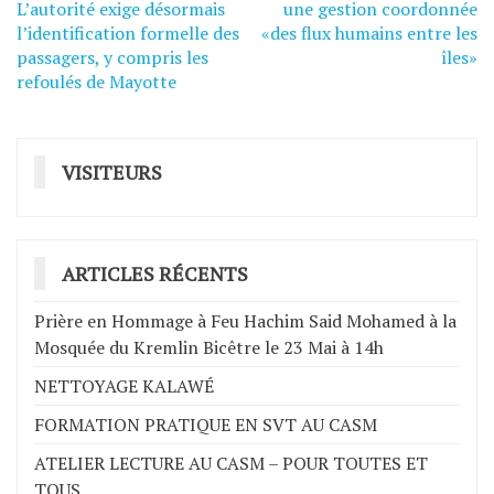
Navigation
L’autorité exige désormais
une gestion coordonnée
de
l’identification formelle des
«des flux humains entre les
passagers, y compris les
îles»
l’article
refoulés de Mayotte
VISITEURS
ARTICLES RÉCENTS
Prière en Hommage à Feu Hachim Said Mohamed à la
Mosquée du Kremlin Bicêtre le 23 Mai à 14h
NETTOYAGE KALAWÉ
FORMATION PRATIQUE EN SVT AU CASM
ATELIER LECTURE AU CASM – POUR TOUTES ET
TOUS